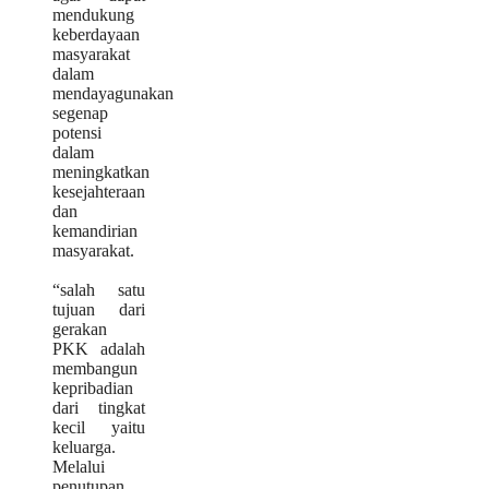
mendukung
keberdayaan
masyarakat
dalam
mendayagunakan
segenap
potensi
dalam
meningkatkan
kesejahteraan
dan
kemandirian
masyarakat.
“salah satu
tujuan dari
gerakan
PKK adalah
membangun
kepribadian
dari tingkat
kecil yaitu
keluarga.
Melalui
penutupan