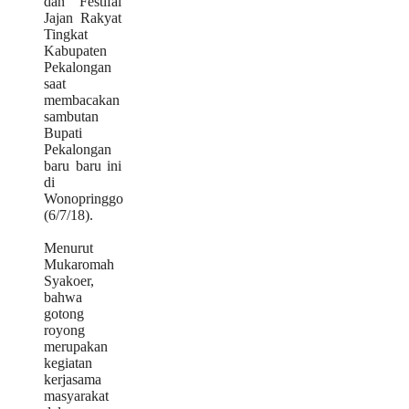
dan Festifal
Jajan Rakyat
Tingkat
Kabupaten
Pekalongan
saat
membacakan
sambutan
Bupati
Pekalongan
baru baru ini
di
Wonopringgo
(6/7/18).
Menurut
Mukaromah
Syakoer,
bahwa
gotong
royong
merupakan
kegiatan
kerjasama
masyarakat