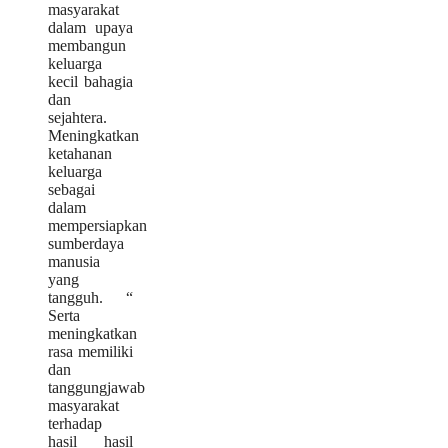
masyarakat
dalam upaya
membangun
keluarga
kecil bahagia
dan
sejahtera.
Meningkatkan
ketahanan
keluarga
sebagai
dalam
mempersiapkan
sumberdaya
manusia
yang
tangguh. “
Serta
meningkatkan
rasa memiliki
dan
tanggungjawab
masyarakat
terhadap
hasil hasil