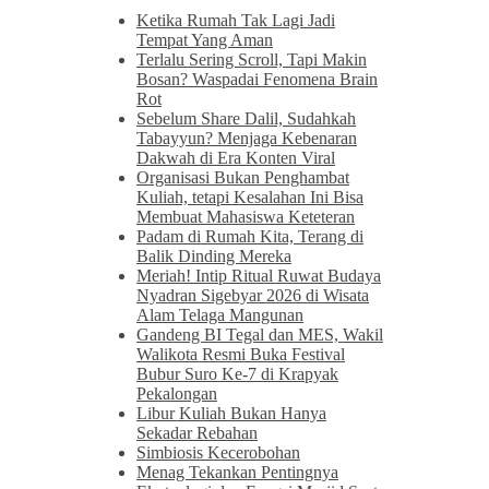
Ketika Rumah Tak Lagi Jadi
Tempat Yang Aman
Terlalu Sering Scroll, Tapi Makin
Bosan? Waspadai Fenomena Brain
Rot
Sebelum Share Dalil, Sudahkah
Tabayyun? Menjaga Kebenaran
Dakwah di Era Konten Viral
Organisasi Bukan Penghambat
Kuliah, tetapi Kesalahan Ini Bisa
Membuat Mahasiswa Keteteran
Padam di Rumah Kita, Terang di
Balik Dinding Mereka
Meriah! Intip Ritual Ruwat Budaya
Nyadran Sigebyar 2026 di Wisata
Alam Telaga Mangunan
Gandeng BI Tegal dan MES, Wakil
Walikota Resmi Buka Festival
Bubur Suro Ke-7 di Krapyak
Pekalongan
Libur Kuliah Bukan Hanya
Sekadar Rebahan
Simbiosis Kecerobohan
Menag Tekankan Pentingnya