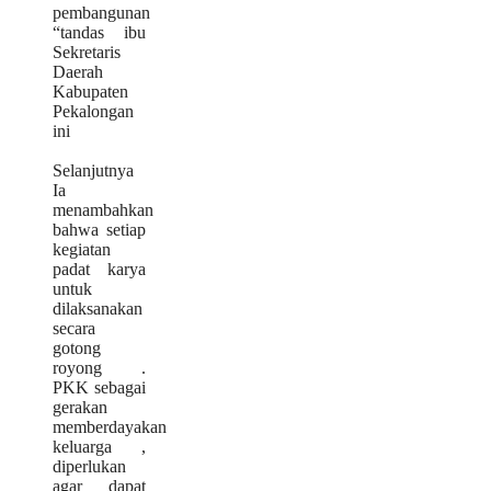
pembangunan
“tandas ibu
Sekretaris
Daerah
Kabupaten
Pekalongan
ini
Selanjutnya
Ia
menambahkan
bahwa setiap
kegiatan
padat karya
untuk
dilaksanakan
secara
gotong
royong .
PKK sebagai
gerakan
memberdayakan
keluarga ,
diperlukan
agar dapat