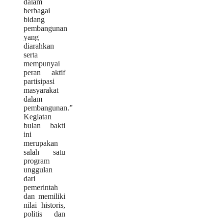
dalam
berbagai
bidang
pembangunan
yang
diarahkan
serta
mempunyai
peran aktif
partisipasi
masyarakat
dalam
pembangunan.”
Kegiatan
bulan bakti
ini
merupakan
salah satu
program
unggulan
dari
pemerintah
dan memiliki
nilai historis,
politis dan