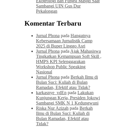
Ekoteologi dan Fungsi Masjid Saat
Sambangi UIN Gus Dur
Pekalongan
Komentar Terbaru
Jurnal Phona
pada
Hangatnya
Kebersamaan Jurnalistik Camp
2025 di Buper Linggo Asri
Jurnal Phona
pada
Ajak Mahasiswa
Tingkatkan Kemampuan Soft Skill ,
HMPS KPI Selenggarakan
Workshop Public Speaking
Nasional
Jurnal Phona
pada
Berkah Ilmu di
Bulan Suci: Kuliah di Bulan
Ramadan, Efektif atau Tidak?
karkasnye_vdEn
pada
Lakukan
Kunjungan Kerja, Presiden Jokowi
Sambangi SMK N 1 Kedungwuni
Riska Nur Azizah
pada
Berkah
Ilmu di Bulan Suci: Kuliah di
Bulan Ramadan, Efektif atau
Tidak?