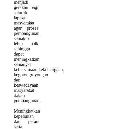
menjadi
gerakan bagi
seluruh
lapisan
masyarakat
agar proses
pembangunan
semakin
lebih baik
sehingga
dapat
meningkatkan
semangat
kebersamaan,kekeluargaan,
kegotongroyongan
dan
keswadayaan
masyarakat
dalam
pembangunan.
Meningkatkan
kepedulian
dan peran
serta