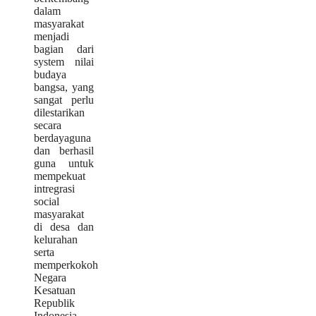
dalam
masyarakat
menjadi
bagian dari
system nilai
budaya
bangsa, yang
sangat perlu
dilestarikan
secara
berdayaguna
dan berhasil
guna untuk
mempekuat
intregrasi
social
masyarakat
di desa dan
kelurahan
serta
memperkokoh
Negara
Kesatuan
Republik
Indonesia.