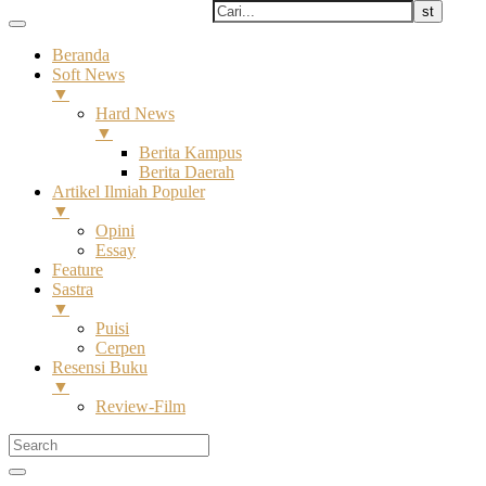
Beranda
Soft News
▼
Hard News
▼
Berita Kampus
Berita Daerah
Artikel Ilmiah Populer
▼
Opini
Essay
Feature
Sastra
▼
Puisi
Cerpen
Resensi Buku
▼
Review-Film