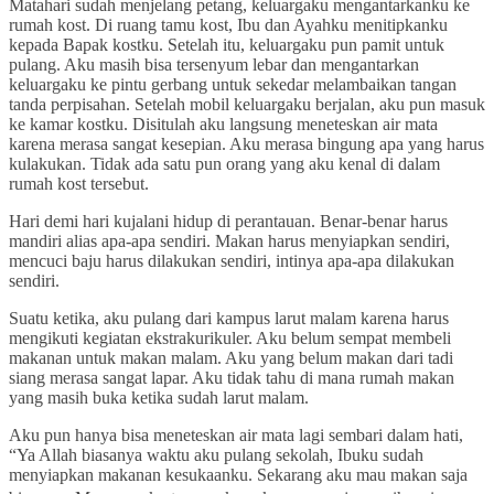
Matahari sudah menjelang petang, keluargaku mengantarkanku ke
rumah kost. Di ruang tamu kost, Ibu dan Ayahku menitipkanku
kepada Bapak kostku. Setelah itu, keluargaku pun pamit untuk
pulang. Aku masih bisa tersenyum lebar dan mengantarkan
keluargaku ke pintu gerbang untuk sekedar melambaikan tangan
tanda perpisahan. Setelah mobil keluargaku berjalan, aku pun masuk
ke kamar kostku. Disitulah aku langsung meneteskan air mata
karena merasa sangat kesepian. Aku merasa bingung apa yang harus
kulakukan. Tidak ada satu pun orang yang aku kenal di dalam
rumah kost tersebut.
Hari demi hari kujalani hidup di perantauan. Benar-benar harus
mandiri alias apa-apa sendiri. Makan harus menyiapkan sendiri,
mencuci baju harus dilakukan sendiri, intinya apa-apa dilakukan
sendiri.
Suatu ketika, aku pulang dari kampus larut malam karena harus
mengikuti kegiatan ekstrakurikuler. Aku belum sempat membeli
makanan untuk makan malam. Aku yang belum makan dari tadi
siang merasa sangat lapar. Aku tidak tahu di mana rumah makan
yang masih buka ketika sudah larut malam.
Aku pun hanya bisa meneteskan air mata lagi sembari dalam hati,
“Ya Allah biasanya waktu aku pulang sekolah, Ibuku sudah
menyiapkan makanan kesukaanku. Sekarang aku mau makan saja