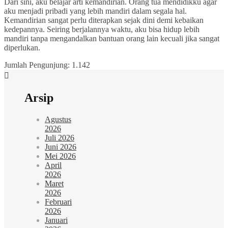
Dari sini, aku belajar arti kemandirian. Orang tua mendidikku agar
aku menjadi pribadi yang lebih mandiri dalam segala hal.
Kemandirian sangat perlu diterapkan sejak dini demi kebaikan
kedepannya. Seiring berjalannya waktu, aku bisa hidup lebih
mandiri tanpa mengandalkan bantuan orang lain kecuali jika sangat
diperlukan.
Jumlah Pengunjung:
1.142
Arsip
Agustus
2026
Juli 2026
Juni 2026
Mei 2026
April
2026
Maret
2026
Februari
2026
Januari