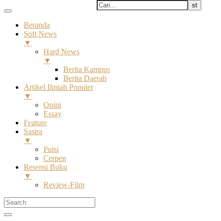
Beranda
Soft News
▼
Hard News
▼
Berita Kampus
Berita Daerah
Artikel Ilmiah Populer
▼
Opini
Essay
Feature
Sastra
▼
Puisi
Cerpen
Resensi Buku
▼
Review-Film