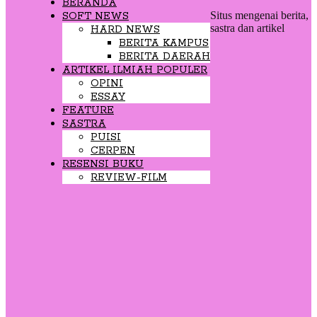
BERANDA
Situs mengenai berita,
SOFT NEWS
sastra dan artikel
HARD NEWS
BERITA KAMPUS
BERITA DAERAH
ARTIKEL ILMIAH POPULER
OPINI
ESSAY
FEATURE
SASTRA
PUISI
CERPEN
RESENSI BUKU
REVIEW-FILM