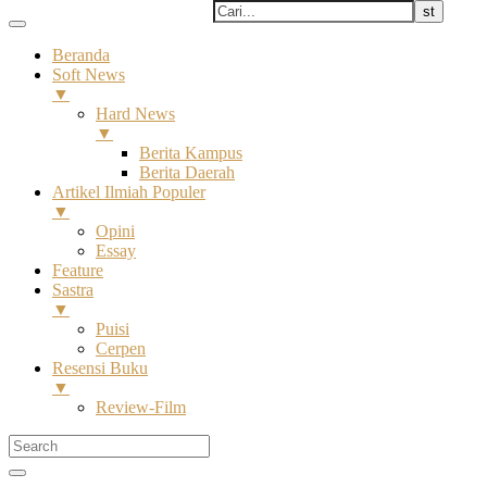
Beranda
Soft News
▼
Hard News
▼
Berita Kampus
Berita Daerah
Artikel Ilmiah Populer
▼
Opini
Essay
Feature
Sastra
▼
Puisi
Cerpen
Resensi Buku
▼
Review-Film