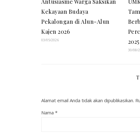
Antusiasme Warga Saksikan
UMK
Kekayaan Budaya
Tamp
Pekalongan di Alun-Alun
Berb
Kajen 2026
Perc
03/05/2026
2025
30/08/
T
Alamat email Anda tidak akan dipublikasikan.
Ru
Nama
*