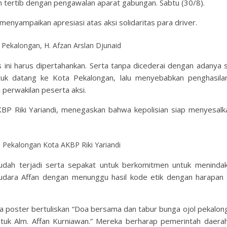
an tertib dengan pengawalan aparat gabungan. Sabtu (30/8).
menyampaikan apresiasi atas aksi solidaritas para driver.
 Pekalongan, H. Afzan Arslan Djunaid
as ini harus dipertahankan. Serta tanpa dicederai dengan adanya 
uk datang ke Kota Pekalongan, lalu menyebabkan penghasilan
 perwakilan peserta aksi.
BP Riki Yariandi, menegaskan bahwa kepolisian siap menyesalk
 Pekalongan Kota AKBP Riki Yariandi
dah terjadi serta sepakat untuk berkomitmen untuk meninda
ara Affan dengan menunggu hasil kode etik dengan harapan d
 poster bertuliskan “Doa bersama dan tabur bunga ojol pekalon
ntuk Alm. Affan Kurniawan.” Mereka berharap pemerintah daera