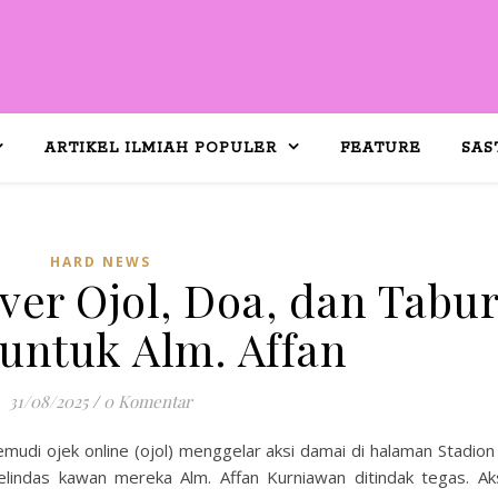
ARTIKEL ILMIAH POPULER
FEATURE
SAS
HARD NEWS
iver Ojol, Doa, dan Tabu
untuk Alm. Affan
31/08/2025
/
0 Komentar
udi ojek online (ojol) menggelar aksi damai di halaman Stadion 
indas kawan mereka Alm. Affan Kurniawan ditindak tegas. Ak