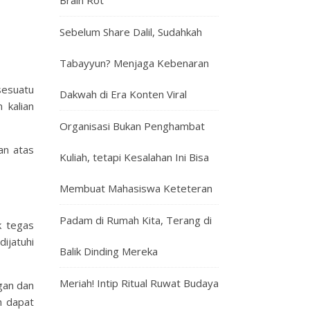
Brain Rot
Sebelum Share Dalil, Sudahkah
Tabayyun? Menjaga Kebenaran
sesuatu
Dakwah di Era Konten Viral
 kalian
Organisasi Bukan Penghambat
an atas
Kuliah, tetapi Kesalahan Ini Bisa
Membuat Mahasiswa Keteteran
Padam di Rumah Kita, Terang di
k tegas
ijatuhi
Balik Dinding Mereka
Meriah! Intip Ritual Ruwat Budaya
gan dan
h dapat