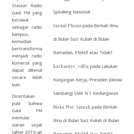
Stasiun Radio
Speaking Nasional
Gaul FM yang
berawal
pada
Berkah Ilmu
Jurnal Phona
sebagai radio
kampus,
di Bulan Suci: Kuliah di Bulan
kemudian
bertransformasi
Ramadan, Efektif atau Tidak?
menjadi radio
komersil yang
pada
Lakukan
karkasnye_vdEn
dapat dikenal
secara lebih
Kunjungan Kerja, Presiden Jokowi
luas.
Sambangi SMK N 1 Kedungwuni
Diceritakan
pula bahwa
pada
Berkah
Riska Nur Azizah
Gaul FM
memulai
Ilmu di Bulan Suci: Kuliah di Bulan
siaran sejak
tahun 2010-an
Ramadan, Efektif atau Tidak?