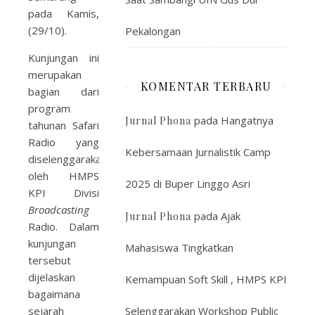
pada Kamis,
(29/10).
Pekalongan
Kunjungan ini
merupakan
KOMENTAR TERBARU
bagian dari
program
pada
Hangatnya
Jurnal Phona
tahunan Safari
Radio yang
Kebersamaan Jurnalistik Camp
diselenggarakan
oleh HMPS
2025 di Buper Linggo Asri
KPI Divisi
Broadcasting
pada
Ajak
Jurnal Phona
Radio. Dalam
kunjungan
Mahasiswa Tingkatkan
tersebut
dijelaskan
Kemampuan Soft Skill , HMPS KPI
bagaimana
sejarah
Selenggarakan Workshop Public