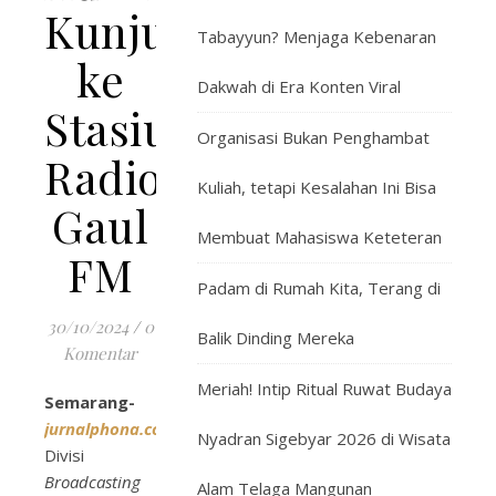
Kunjungan
Tabayyun? Menjaga Kebenaran
ke
Dakwah di Era Konten Viral
Stasiun
Organisasi Bukan Penghambat
Radio
Kuliah, tetapi Kesalahan Ini Bisa
Gaul
Membuat Mahasiswa Keteteran
FM
Padam di Rumah Kita, Terang di
30/10/2024
/
0
Balik Dinding Mereka
Komentar
Meriah! Intip Ritual Ruwat Budaya
Semarang-
jurnalphona.com
Nyadran Sigebyar 2026 di Wisata
Divisi
Broadcasting
Alam Telaga Mangunan