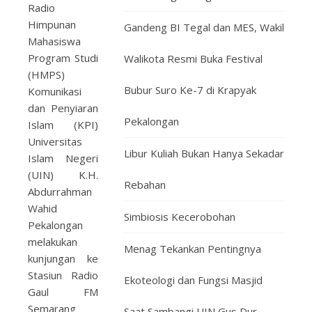
Radio
Himpunan
Gandeng BI Tegal dan MES, Wakil
Mahasiswa
Program Studi
Walikota Resmi Buka Festival
(HMPS)
Bubur Suro Ke-7 di Krapyak
Komunikasi
dan Penyiaran
Pekalongan
Islam (KPI)
Universitas
Libur Kuliah Bukan Hanya Sekadar
Islam Negeri
(UIN) K.H.
Rebahan
Abdurrahman
Wahid
Simbiosis Kecerobohan
Pekalongan
melakukan
Menag Tekankan Pentingnya
kunjungan ke
Stasiun Radio
Ekoteologi dan Fungsi Masjid
Gaul FM
Semarang
Saat Sambangi UIN Gus Dur