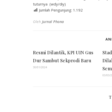
tuturnya (wdy/diy)
Jumlah Pengunjung:
1.192
Oleh
Jurnal Phona
AN
Resmi Dilantik, KPI UIN Gus
Sta
Dur Sambut Sekprodi Baru
Dil
30/01/2024
Sem
03/03/
T