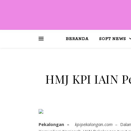
BERANDA
SOFT NEWS
HMJ KPI IAIN P
Pekalongan –
kpipekalongan.com –
Dala