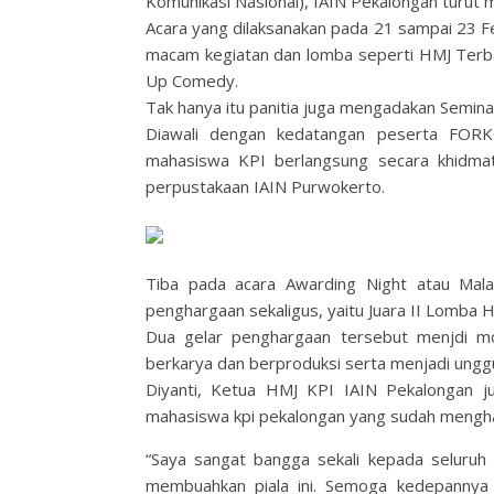
Komunikasi Nasional), IAIN Pekalongan turut
Acara yang dilaksanakan pada 21 sampai 23 F
macam kegiatan dan lomba seperti HMJ Terbai
Up Comedy.
Tak hanya itu panitia juga mengadakan Semina
Diawali dengan kedatangan peserta FORKO
mahasiswa KPI berlangsung secara khidmat,
perpustakaan IAIN Purwokerto.
Tiba pada acara Awarding Night atau Mala
penghargaan sekaligus, yaitu Juara II Lomba H
Dua gelar penghargaan tersebut menjdi mo
berkarya dan berproduksi serta menjadi unggu
Diyanti, Ketua HMJ KPI IAIN Pekalongan 
mahasiswa kpi pekalongan yang sudah menghab
“Saya sangat bangga sekali kepada seluruh
membuahkan piala ini. Semoga kedepannya 