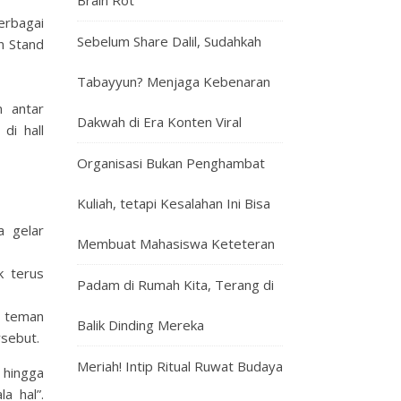
Brain Rot
erbagai
Sebelum Share Dalil, Sudahkah
n Stand
Tabayyun? Menjaga Kebenaran
n antar
Dakwah di Era Konten Viral
di hall
Organisasi Bukan Penghambat
Kuliah, tetapi Kesalahan Ini Bisa
a gelar
Membuat Mahasiswa Keteteran
k terus
Padam di Rumah Kita, Terang di
n teman
Balik Dinding Mereka
sebut.
Meriah! Intip Ritual Ruwat Budaya
 hingga
a hal”.