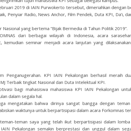
 mengirimkan tujuh mahasiswa KPI sebagai delegasi kampus.
ebruari 2019 di IAIN Purwokerto tersebut, dimeriahkan dengan b
k, Penyiar Radio, News Anchor, Film Pendek, Duta KPI, Da’i, da
r Nasional yang bertema “Bijak Bermedia di Tahun Politik 2019”.
MNAS dari berbagai wilayah di Indonesia, acara saraseha
 kemudian seminar menjadi acara lanjutan yang dilaksanakan 
m Penganugerahan. KPI IAIN Pekalongan berhasil meraih du
MJ Terbaik tingkat Nasional dan Duta Intelektual KPI.
tivasi bagi mahasiswa mahasiswa KPI IAIN Pekalongan untu
lan dalam segala hal.
juga mengatakan bahwa dirinya sangat bangga dengan tema
iskan waktunya untuk berpartisipasi dalam acara Forkomnas ter
 teman-teman saya yang telah ikut berpartisipasi dalam lomba
IAIN Pekalongan semakin berprestasi dan unggul dalam segal