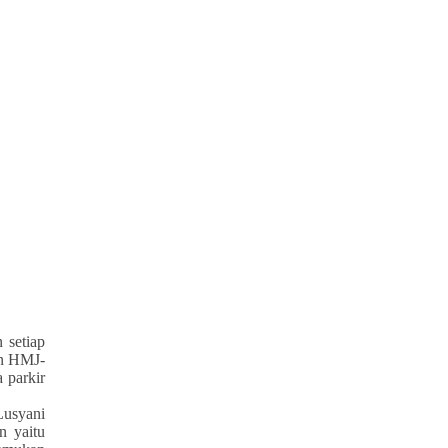
 setiap
an HMJ-
 parkir
Lusyani
 yaitu