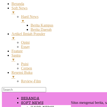
Beranda
Soft News
▼
Hard News
▼
Berita Kampus
Berita Daerah
Artikel Ilmiah Populer
▼
Opini
Essay
Feature
Sastra
▼
Puisi
Cerpen
Resensi Buku
▼
Review-Film
BERANDA
Situs mengenai berita, s
SOFT NEWS