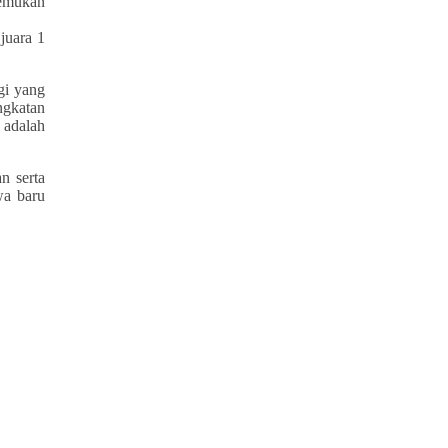
nemukan
juara 1
gi yang
ngkatan
 adalah
n serta
wa baru