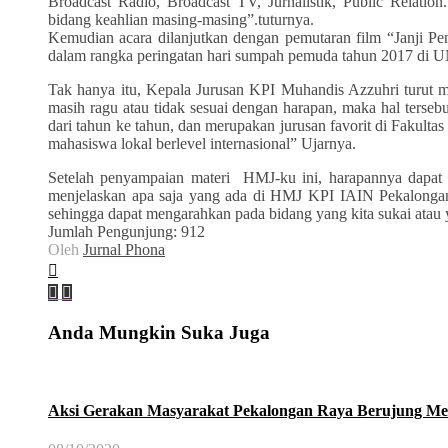
Broadcast Radio, Broadcast TV, Jurnalistik, Public Relati
bidang keahlian masing-masing”.tuturnya.
Kemudian acara dilanjutkan dengan pemutaran film “Janji P
dalam rangka peringatan hari sumpah pemuda tahun 2017 di
Tak hanya itu, Kepala Jurusan KPI Muhandis Azzuhri turut
masih ragu atau tidak sesuai dengan harapan, maka hal ters
dari tahun ke tahun, dan merupakan jurusan favorit di Faku
mahasiswa lokal berlevel internasional” Ujarnya.
Setelah penyampaian materi
HMJ-ku ini, harapannya dapa
menjelaskan apa saja yang ada di HMJ KPI IAIN Pekalongan.
sehingga dapat mengarahkan pada bidang yang kita sukai atau
Jumlah Pengunjung:
912
Oleh
Jurnal Phona
Anda Mungkin Suka Juga
Aksi Gerakan Masyarakat Pekalongan Raya Berujung Me