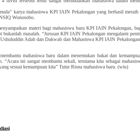
on. 4 divisi tersebut tentu sangat memudahkan mahasiswa dalam me
emuda” karya mahasiswa KPI IAIN Pekalongan yang berhasil meraih 
 UNSIQ Wonosobo.
 menyampaikan materi bagi mahasiswa baru KPI IAIN Pekalongan, ba
ebut bukanlah masalah. “Jurusan KPI IAIN Pekalongan mengalami peni
ltas Ushuluddin Adab dan Dakwah dan Mahasiswa KPI IAIN Pekalongan
t membantu mahasiswa baru dalam menemukan bakat dan kemampua
 “Acara ini sangat membantu sekali, terutama kita sebagai mahasis
 yang sesuai kemampuan kita” Tutur Risna mahasiswa baru. (wiu)
diasi