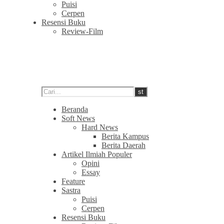
Puisi
Cerpen
Resensi Buku
Review-Film
Beranda
Soft News
Hard News
Berita Kampus
Berita Daerah
Artikel Ilmiah Populer
Opini
Essay
Feature
Sastra
Puisi
Cerpen
Resensi Buku