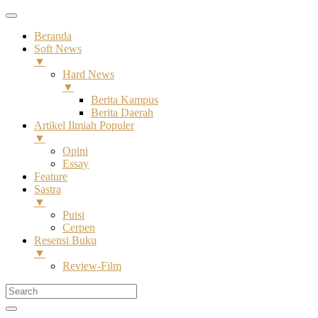
Beranda
Soft News
▼
Hard News
▼
Berita Kampus
Berita Daerah
Artikel Ilmiah Populer
▼
Opini
Essay
Feature
Sastra
▼
Puisi
Cerpen
Resensi Buku
▼
Review-Film