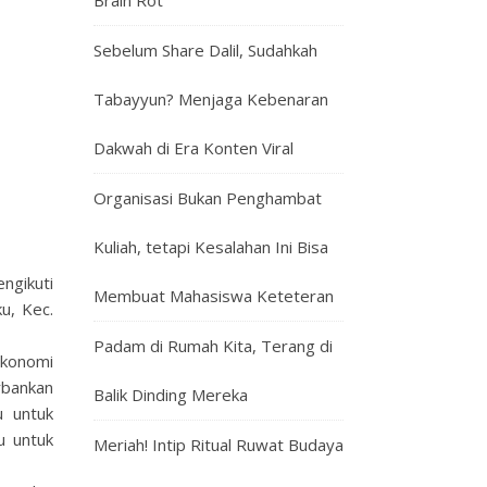
Brain Rot
Sebelum Share Dalil, Sudahkah
Tabayyun? Menjaga Kebenaran
Dakwah di Era Konten Viral
Organisasi Bukan Penghambat
Kuliah, tetapi Kesalahan Ini Bisa
ngikuti
Membuat Mahasiswa Keteteran
u, Kec.
Padam di Rumah Kita, Terang di
 Ekonomi
rbankan
Balik Dinding Mereka
u untuk
u untuk
Meriah! Intip Ritual Ruwat Budaya