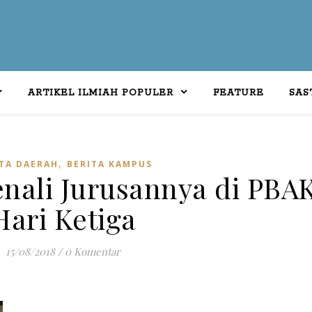
ARTIKEL ILMIAH POPULER
FEATURE
SAS
,
TA DAERAH
BERITA KAMPUS
nali Jurusannya di PBA
Hari Ketiga
15/08/2018
/
0 Komentar