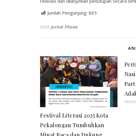
relaxasi dan dilanjutkan penutupan secara sim
Jumlah Pengunjung:
865
Oleh
Jurnal Phona
AN
Peri
Nasi
Part
Adak
29/04/
Festival Literasi 2025 Kota
Pekalongan Tumbuhkan
Minat Baca dan Dukung