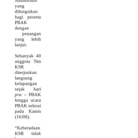
Auditorium
yang
difungsikan
bagi peserta
PBAK
dengan
penangan
yang lebih
lanjut.
Sebanyak 40
anggota Tim
KSR
diterjunkan
langsung
kelapangan
sejak hari
pra –
PBAK
hingga acara
PBAK selesai
pada Kamis
(16/08).
“Keberadaan
KSR tidak