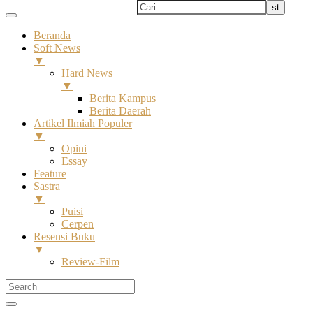
Beranda
Soft News
▼
Hard News
▼
Berita Kampus
Berita Daerah
Artikel Ilmiah Populer
▼
Opini
Essay
Feature
Sastra
▼
Puisi
Cerpen
Resensi Buku
▼
Review-Film