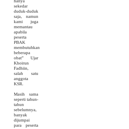
hanya
sekedar
duduk-duduk
saja, namun
kami juga
memantau
apabila
peserta
PBAK
membutuhkan
beberapa
obat” Ujar
Khoirun
Fadhiin,
salah satu
anggota
KSR.
Masih sama
seperti tahun-
tahun
sebelumnya,
banyak
dijumpai
para peserta