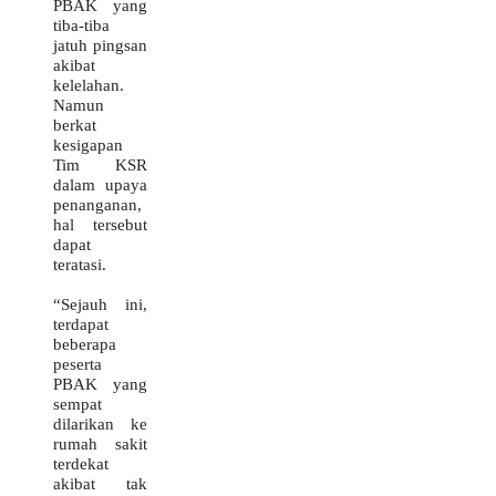
PBAK yang
tiba-tiba
jatuh pingsan
akibat
kelelahan.
Namun
berkat
kesigapan
Tim KSR
dalam upaya
penanganan,
hal tersebut
dapat
teratasi.
“Sejauh ini,
terdapat
beberapa
peserta
PBAK yang
sempat
dilarikan ke
rumah sakit
terdekat
akibat tak