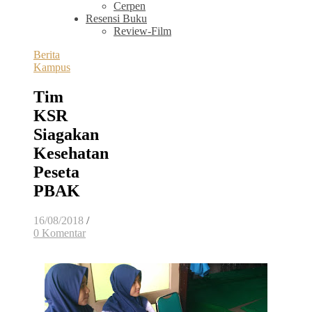
Cerpen
Resensi Buku
Review-Film
Berita
Kampus
Tim
KSR
Siagakan
Kesehatan
Peseta
PBAK
16/08/2018
/
0 Komentar