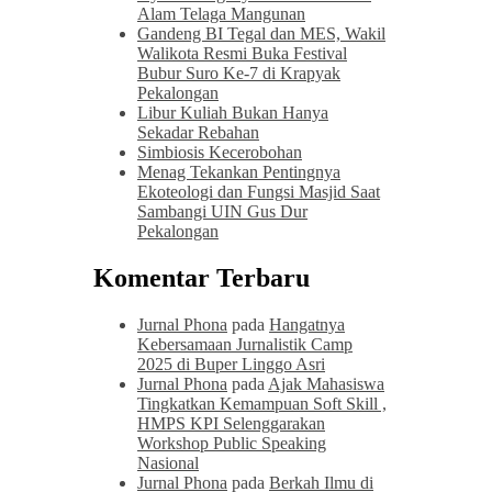
Alam Telaga Mangunan
Gandeng BI Tegal dan MES, Wakil
Walikota Resmi Buka Festival
Bubur Suro Ke-7 di Krapyak
Pekalongan
Libur Kuliah Bukan Hanya
Sekadar Rebahan
Simbiosis Kecerobohan
Menag Tekankan Pentingnya
Ekoteologi dan Fungsi Masjid Saat
Sambangi UIN Gus Dur
Pekalongan
Komentar Terbaru
Jurnal Phona
pada
Hangatnya
Kebersamaan Jurnalistik Camp
2025 di Buper Linggo Asri
Jurnal Phona
pada
Ajak Mahasiswa
Tingkatkan Kemampuan Soft Skill ,
HMPS KPI Selenggarakan
Workshop Public Speaking
Nasional
Jurnal Phona
pada
Berkah Ilmu di