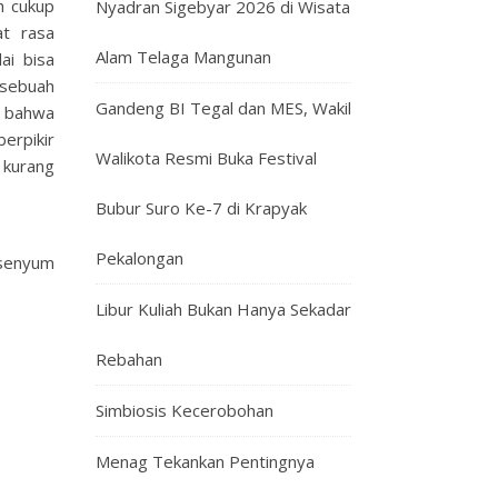
h cukup
Nyadran Sigebyar 2026 di Wisata
at rasa
Alam Telaga Mangunan
ai bisa
 sebuah
Gandeng BI Tegal dan MES, Wakil
n bahwa
erpikir
Walikota Resmi Buka Festival
 kurang
Bubur Suro Ke-7 di Krapyak
Pekalongan
rsenyum
Libur Kuliah Bukan Hanya Sekadar
Rebahan
Simbiosis Kecerobohan
Menag Tekankan Pentingnya