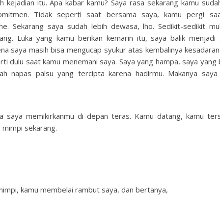
ah kejadian itu. Apa kabar kamu? Saya rasa sekarang kamu suda
omitmen. Tidak seperti saat bersama saya, kamu pergi sa
. Sekarang saya sudah lebih dewasa, lho. Sedikit-sedikit mul
ang. Luka yang kamu berikan kemarin itu, saya balik menjadi
rena saya masih bisa mengucap syukur atas kembalinya kesadara
rti dulu saat kamu menemani saya. Saya yang hampa, saya yang b
h napas palsu yang tercipta karena hadirmu. Makanya saya
aja saya memikirkanmu di depan teras. Kamu datang, kamu te
 mimpi sekarang.
mimpi, kamu membelai rambut saya, dan bertanya,