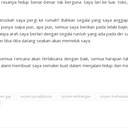
 rasanya hidup benar-benar tak berguna. Saya lari ke luar toko, 
Haruskah saya pergi ke rumah? Bahkan segala yang saya angga
k punya siapa pun, apa pun, semua saya berikan pada lelaki bajin
Tanpa arah saya berlari dengan segala runtuh yang ada pada diri 
an tiba-tiba datang seakan-akan memeluk saya.
 semua rencana akan terlaksana dengan baik, semua harapan tak
aya alami membuat saya semakin kuat dalam menjalani hidup dan m
pen gay
cerpen jurnalphona
cerpen kehilangan
cerpen mahasisw