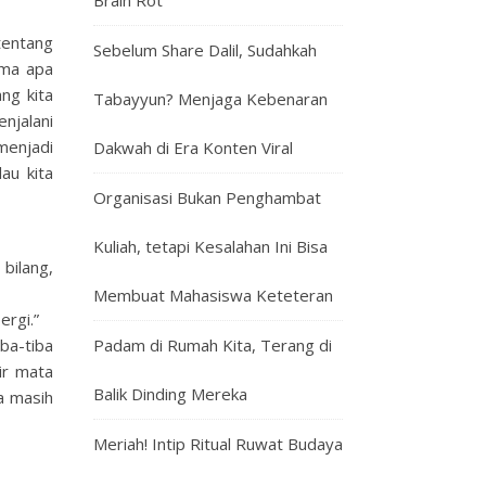
Brain Rot
tentang
Sebelum Share Dalil, Sudahkah
ima apa
ng kita
Tabayyun? Menjaga Kebenaran
njalani
menjadi
Dakwah di Era Konten Viral
au kita
Organisasi Bukan Penghambat
Kuliah, tetapi Kesalahan Ini Bisa
bilang,
Membuat Mahasiswa Keteteran
ergi.”
ba-tiba
Padam di Rumah Kita, Terang di
ir mata
Balik Dinding Mereka
a masih
Meriah! Intip Ritual Ruwat Budaya