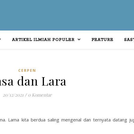
ARTIKEL ILMIAH POPULER
FEATURE
SAS
CERPEN
sa dan Lara
20/12/2021
/
0 Komentar
ama. Lama kita berdua saling mengenal dan ternyata datang ju