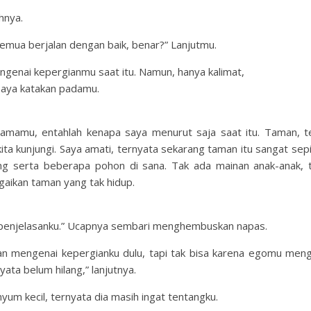
hnya.
emua berjalan dengan baik, benar?” Lanjutmu.
engenai kepergianmu saat itu. Namun, hanya kalimat,
saya katakan padamu.
amamu, entahlah kenapa saya menurut saja saat itu. Taman, t
ta kunjungi. Saya amati, ternyata sekarang taman itu sangat sepi
ng serta beberapa pohon di sana. Tak ada mainan anak-anak, 
gaikan taman yang tak hidup.
 penjelasanku.” Ucapnya sembari menghembuskan napas.
an mengenai kepergianku dulu, tapi tak bisa karena egomu meng
yata belum hilang,” lanjutnya.
m kecil, ternyata dia masih ingat tentangku.