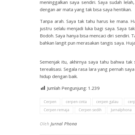
meninggalkan saya sendiri. Saya sudah lelah,
dengan air mata yang tak bisa saya hentikan.
Tanpa arah. Saya tak tahu harus ke mana. 
justru selalu menjadi luka bagi saya. Saya ta
Bodoh. Saya hanya bisa mencaci diri sendiri. 
bahkan langit pun merasakan tangis saya. Huj
Semenjak itu, akhirnya saya tahu bahwa tak
terealisasi. Segala rasa lara yang pernah s
hidup dengan baik.
Jumlah Pengunjung:
1.239
Cerpen
cerpen cinta
cerpen galau
cer
Cerpen remaja
Cerpen sedih
Jurnalphona
Oleh
Jurnal Phona