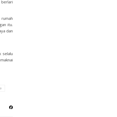
berlari
p rumah
gan itu.
saya dan
 selalu
emaknai
a