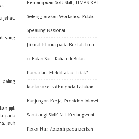
Kemampuan Soft Skill , HMPS KPI
ya.
Selenggarakan Workshop Public
 jahat,
Speaking Nasional
it yang
pada
Berkah Ilmu
Jurnal Phona
di Bulan Suci: Kuliah di Bulan
Ramadan, Efektif atau Tidak?
 paling
pada
Lakukan
karkasnye_vdEn
Kunjungan Kerja, Presiden Jokowi
an jijik
Sambangi SMK N 1 Kedungwuni
da pada
a, jauh
pada
Berkah
Riska Nur Azizah