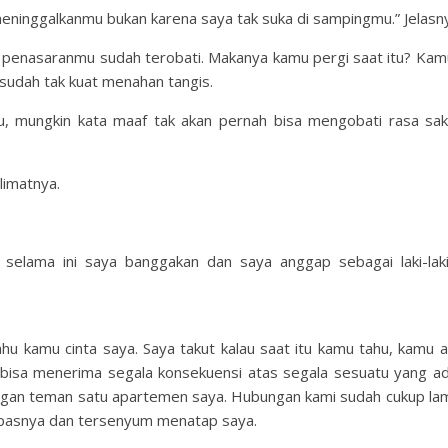
meninggalkanmu bukan karena saya tak suka di sampingmu.” Jelasn
a penasaranmu sudah terobati. Makanya kamu pergi saat itu? Kamu
sudah tak kuat menahan tangis.
u, mungkin kata maaf tak akan pernah bisa mengobati rasa sak
limatnya.
ng selama ini saya banggakan dan saya anggap sebagai laki-laki
ahu kamu cinta saya. Saya takut kalau saat itu kamu tahu, kamu ak
 bisa menerima segala konsekuensi atas segala sesuatu yang a
dengan teman satu apartemen saya. Hubungan kami sudah cukup lam
pasnya dan tersenyum menatap saya.