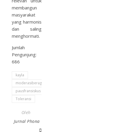
relevan untuk
membangun
masyarakat
yang harmonis
dan saling
menghormati.
Jumlah
Pengunjung:
686
kayla
moderasiberagama
pausfransiskus
Toleransi
Oleh
Jurnal Phona