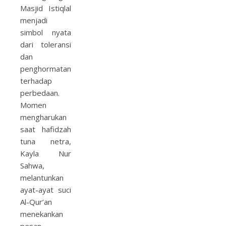
Masjid Istiqlal
menjadi
simbol nyata
dari toleransi
dan
penghormatan
terhadap
perbedaan.
Momen
mengharukan
saat hafidzah
tuna netra,
Kayla Nur
Sahwa,
melantunkan
ayat-ayat suci
Al-Qur’an
menekankan