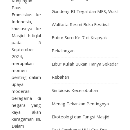
Kunjungan
Paus
Gandeng BI Tegal dan MES, Wakil
Fransiskus ke
Indonesia,
Walikota Resmi Buka Festival
khususnya ke
Masjid Istiqlal
Bubur Suro Ke-7 di Krapyak
pada 5
September
Pekalongan
2024,
merupakan
Libur Kuliah Bukan Hanya Sekadar
momen
Rebahan
penting dalam
upaya
Simbiosis Kecerobohan
moderasi
beragama di
Menag Tekankan Pentingnya
negara yang
kaya akan
Ekoteologi dan Fungsi Masjid
keragaman ini.
Dalam
Saat Sambangi UIN Gus Dur