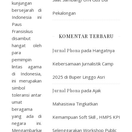
kunjungan
bersejarah di
Pekalongan
Indonesia ini
Paus
Fransiskus
KOMENTAR TERBARU
disambut
hangat oleh
pada
Hangatnya
Jurnal Phona
para
pemimpin
Kebersamaan Jurnalistik Camp
lintas agama
di Indonesia,
2025 di Buper Linggo Asri
ini merupakan
simbol
pada
Ajak
Jurnal Phona
toleransi antar
umat
Mahasiswa Tingkatkan
beragama
yang ada di
Kemampuan Soft Skill , HMPS KPI
negara ini.
Mengambarkan
Selenggarakan Workshop Public