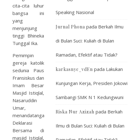
cita-cita luhur
Speaking Nasional
bangsa ini
yang
pada
Berkah Ilmu
Jurnal Phona
menjunjung
tinggi Bhineka
di Bulan Suci: Kuliah di Bulan
Tunggal Ika.
Ramadan, Efektif atau Tidak?
Pemimpin
gereja katolik
pada
Lakukan
karkasnye_vdEn
sedunia Paus
Fransiskus dan
Kunjungan Kerja, Presiden Jokowi
Imam Besar
Masjid Istiqlal,
Sambangi SMK N 1 Kedungwuni
Nasaruddin
Umar,
pada
Berkah
Riska Nur Azizah
menandatangani
Deklarasi
Ilmu di Bulan Suci: Kuliah di Bulan
Bersama di
masjid Istiqlal,
Ramadan, Efektif atau Tidak?