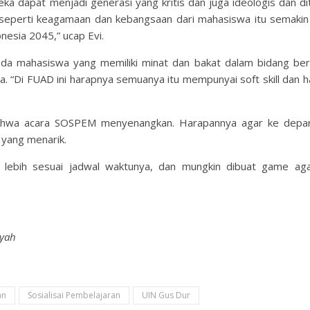
ka dapat menjadi generasi yang kritis dan juga ideologis dan d
lai seperti keagamaan dan kebangsaan dari mahasiswa itu semakin
nesia 2045,” ucap Evi.
 mahasiswa yang memiliki minat dan bakat dalam bidang be
 “Di FUAD ini harapnya semuanya itu mempunyai soft skill dan har
ahwa acara SOSPEM menyenangkan. Harapannya agar ke depa
 yang menarik.
lebih sesuai jadwal waktunya, dan mungkin dibuat game aga
syah
an
Sosialisai Pembelajaran
UIN Gus Dur