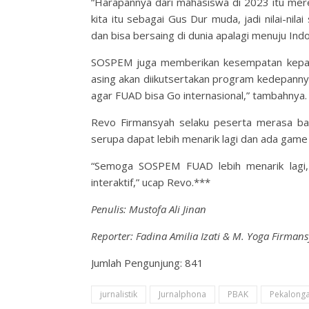
“Harapannya dari mahasiswa di 2023 itu mere
kita itu sebagai Gus Dur muda, jadi nilai-ni
dan bisa bersaing di dunia apalagi menuju Indo
SOSPEM juga memberikan kesempatan kepada
asing akan diikutsertakan program kedepannya.
agar FUAD bisa Go internasional,” tambahnya.
Revo Firmansyah selaku peserta merasa b
serupa dapat lebih menarik lagi dan ada game
“Semoga SOSPEM FUAD lebih menarik lagi, 
interaktif,” ucap Revo.***
Penulis: Mustofa Ali Jinan
Reporter: Fadina Amilia Izati & M. Yoga Firman
Jumlah Pengunjung:
841
jurnalistik
Jurnalphona
PBAK
Pekalong