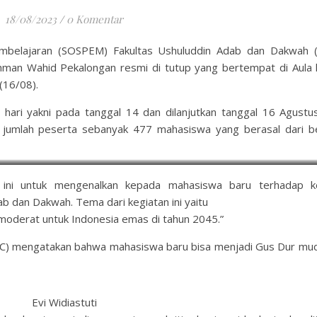
18/08/2023
/
0 Komentar
embelajaran (SOSPEM) Fakultas Ushuluddin Adab dan Dakwah 
hman Wahid Pekalongan resmi di tutup yang bertempat di Aula l
(16/08).
hari yakni pada tanggal 14 dan dilanjutkan tanggal 16 Agustu
umlah peserta sebanyak 477 mahasiswa yang berasal dari b
Peserta Sospem FUAD 2023
 ini untuk mengenalkan kepada mahasiswa baru terhadap k
ab dan Dakwah. Tema dari kegiatan ini yaitu
oderat untuk Indonesia emas di tahun 2045.”
C) mengatakan bahwa mahasiswa baru bisa menjadi Gus Dur mu
Evi Widiastuti