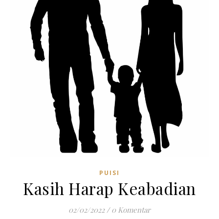
PUISI
Kasih Harap Keabadian
02/02/2022
/
0 Komentar